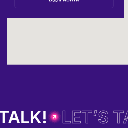
TALK!
LET’S TA