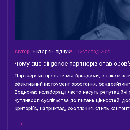
Автор:
Вікторія Спідчук
Листопад 2025
Чому due diligence партнерів став обов
Партнерські проєкти між брендами, а також залу
ефективний інструмент зростання, фандрейзингу
Водночас колаборації часто несуть репутаційні 
чутливості суспільства до питань цінностей, до
критеріїв, наприклад, охоплення, стиль контен