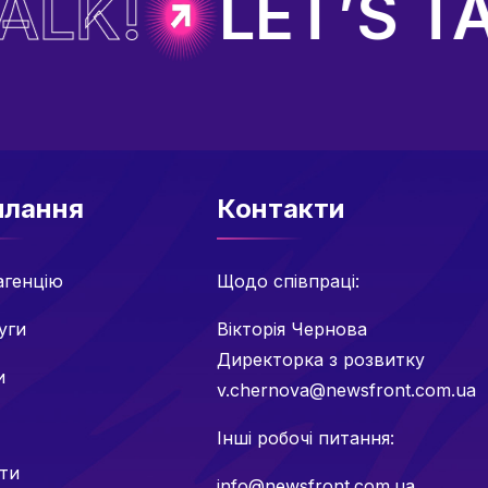
LK!
LET’S TAL
илання
Контакти
агенцію
Щодо співпраці:
уги
Вікторія Чернова
Директорка з розвитку
и
v.chernova@newsfront.com.ua
Інші робочі питання:
нти
info@newsfront.com.ua