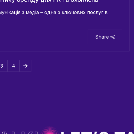
нікація з медіа – одна з ключових послуг в
Share
3
4
→