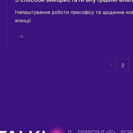
Налаштування роботи пресофісу та щоденна кому
агенції
1
2