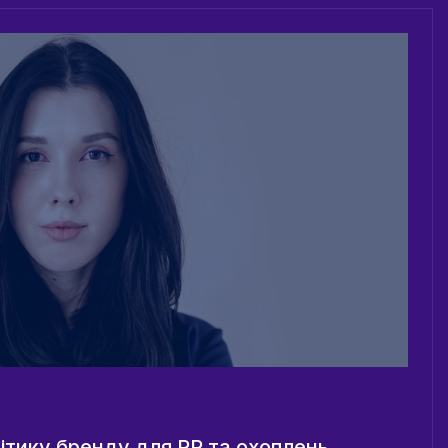
ітику бренду для PR та охоплень