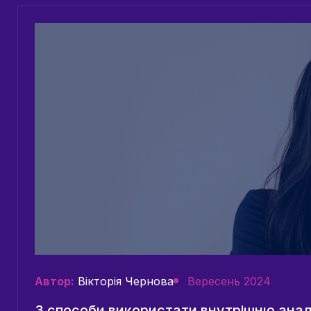
Автор:
Вікторія Чернова
Вересень 2024
3 способи використати внутрішню анал