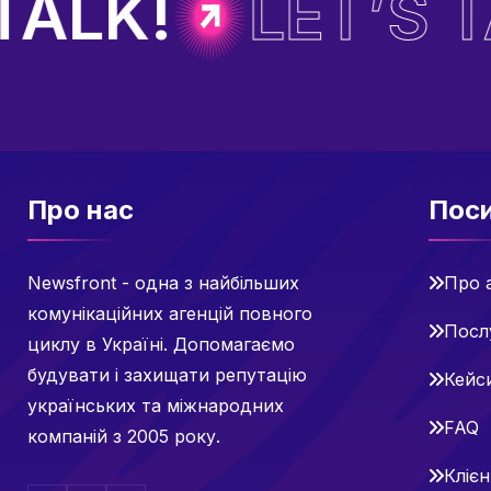
ALK!
LET’S TA
Про нас
Пос
Newsfront - одна з найбільших
Про 
комунікаційних агенцій повного
Посл
циклу в Україні. Допомагаємо
будувати і захищати репутацію
Кейс
українських та міжнародних
FAQ
компаній з 2005 року.
Кліє