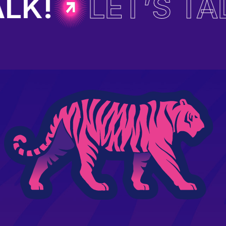
K!
LET’S TALK